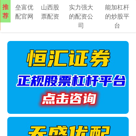
推
垒富优
山西股
实力强大
能加杠杆
荐
配官网
票配资
的配资公
的炒股平
司
台