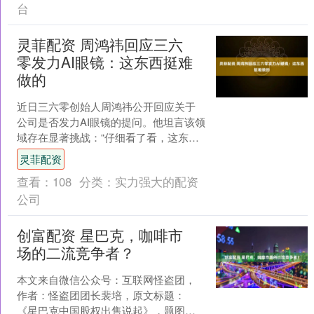
台
灵菲配资 周鸿祎回应三六
零发力AI眼镜：这东西挺难
做的
近日三六零创始人周鸿祎公开回应关于
公司是否发力AI眼镜的提问。他坦言该领
域存在显著挑战：“仔细看了看，这东西
挺难做的。” 一是市场竞争格局，当前多
灵菲配资
家科技巨头已布....
查看：
108
分类：
实力强大的配资
公司
创富配资 星巴克，咖啡市
场的二流竞争者？
本文来自微信公众号：互联网怪盗团，
作者：怪盗团团长裴培，原文标题：
《星巴克中国股权出售说起》，题图来