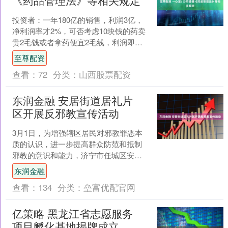
《药品管理法》等相关规定
投资者：一年180亿的销售，利润3亿，
净利润率才2%，可否考虑10块钱的药卖
贵2毛钱或者拿药便宜2毛线，利润即可
翻倍 一心堂董秘：您好，感谢您对公司
至尊配资
的关注。公司....
查看：
72
分类：
山西股票配资
东润金融 安居街道居礼片
区开展反邪教宣传活动
3月1日，为增强辖区居民对邪教罪恶本
质的认识，进一步提高群众防范和抵制
邪教的意识和能力，济宁市任城区安居
街道居礼片区组织网格员开展反邪教宣
东润金融
传活动。 活动中，网格....
查看：
134
分类：
垒富优配官网
亿策略 黑龙江省志愿服务
项目孵化基地揭牌成立