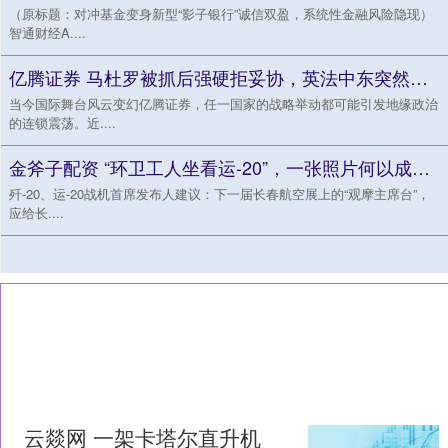
（原标题：对冲基金变身新型“影子银行”诚信双盈，系统性金融风险隐现）
智通财经A....
亿腾证券 马杜罗被抓后强硬拒妥协，英法中东突然不宣而战，美俄乌集体缄默
当今国际舞台风云变幻亿腾证券，任一国家的战略举动都可能引发地缘政治
的连锁震荡。近....
金斧子配资 “环卫工人坐看运-20”，一张照片何以成为全国城市治理座谈会热议话题
歼-20、运-20战机首席发布人建议：下一届长春航空展上的“观摩主席台”，
应给长....
云燚网 一架卡塔尔直升机