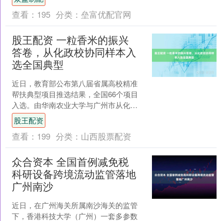
荣，也可以享受大自然的舒....
查看：
195
分类：
垒富优配官网
股王配资 一粒香米的振兴
答卷，从化政校协同样本入
选全国典型
近日，教育部公布第八届省属高校精准
帮扶典型项目推选结果，全国66个项目
入选。由华南农业大学与广州市从化区
人民政府联合推进的《一粒香米开启帮
股王配资
扶之路 千名师生助力产....
查看：
199
分类：
山西股票配资
众合资本 全国首例减免税
科研设备跨境流动监管落地
广州南沙
近日，在广州海关所属南沙海关的监管
下，香港科技大学（广州）一套多参数