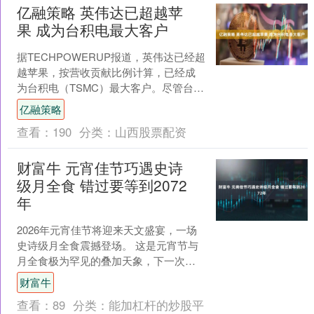
亿融策略 英伟达已超越苹
果 成为台积电最大客户
据TECHPOWERUP报道，英伟达已经超
越苹果，按营收贡献比例计算，已经成
为台积电（TSMC）最大客户。尽管台积
电在财报中不会提及具体客户情况，而
亿融策略
是使用“客户....
查看：
190
分类：
山西股票配资
财富牛 元宵佳节巧遇史诗
级月全食 错过要等到2072
年
2026年元宵佳节将迎来天文盛宴，一场
史诗级月全食震撼登场。 这是元宵节与
月全食极为罕见的叠加天象，下一次相
遇要等到2072年3月4日了，错过便是半
财富牛
个世纪的等待....
查看：
89
分类：
能加杠杆的炒股平