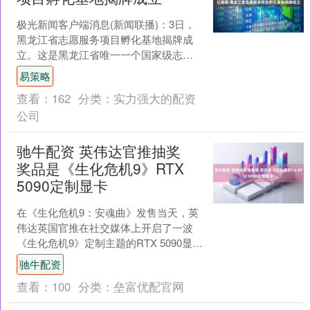
极光新闻客户端消息(新闻联播)：3日，
黑龙江省志愿服务项目孵化基地揭牌成
立。这是黑龙江省唯一一个国家级志愿
服务项目孵化基地，设有项目孵化、培
易策略
训研讨、成果展示等功....
查看：
162
分类：
实力强大的配资
公司
驰牛配资 英伟达官推抽奖
奖品是《生化危机9》RTX
5090定制显卡
在《生化危机9：安魂曲》发售当天，英
伟达英国官推在社交媒体上开启了一波
《生化危机9》定制主题的RTX 5090显卡
抽奖活动。本次活动仅限一名中奖者。
驰牛配资
英伟达发布....
查看：
100
分类：
垒富优配官网