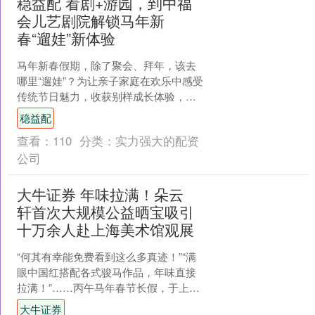
稳益配 看剧+游园，到中福
会儿艺剧院解锁马年新
春“遛娃”新体验
马年新春假期，除了聚会、拜年，该去
哪里“遛娃”？为让亲子家庭在欢乐中感受
传统节日魅力，收获别样成长体验，中
福会儿童艺术剧院精心打造马年新春系
稳益配
列活动。除了《妈妈的....
查看：
110
分类：
实力强大的配资
公司
大牛证券 年味拉满！朵云
轩首次大规模公益晒宝吸引
十万余人赴上海美术馆观展
“何其有幸能免费看到这么多真迹！”“满
眼中国红搭配各式骏马作品，年味直接
拉满！”……丙午马年春节长假，于上海
美术馆（中华艺术宫）免费展出的“云藏
大牛证券