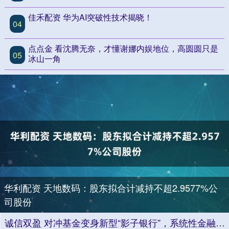
佳禾配资 华为AI突破性技术揭晓！
04
点点金 看沈腾无奈，才懂谢娜内娱地位，高圆圆只是
05
冰山一角
华利配资 天地数码：股东拟合计减持不超2.9577%公
司股份
诚信双盈 对冲基金变身新型“影子银行”，系统性金融风险隐现