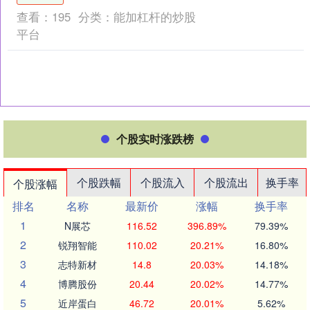
千年——朵云轩库....
查看：
195
分类：
能加杠杆的炒股
平台
个股实时涨跌榜
个股跌幅
个股流入
个股流出
换手率
个股涨幅
排名
名称
最新价
涨幅
换手率
1
N展芯
116.52
396.89%
79.39%
2
锐翔智能
110.02
20.21%
16.80%
3
志特新材
14.8
20.03%
14.18%
4
博腾股份
20.44
20.02%
14.77%
5
近岸蛋白
46.72
20.01%
5.62%