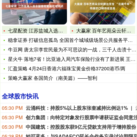
七星配资 江苏盐城入选全国首批氢能区域试点
大赢家 百年艺苑朵云轩晒出至宝 “云藏千年”特展的口碑持续
稳拿证券 打破信息孤岛 全国首个城域级场景公共服务平台正式运
牛豆网 唐太宗李世民最为不可思议的一战，三千人击溃十余万敌军
星火牛 落地7省！比亚迪入局汽车保险行业有了新进展 王传福：
汇盈策略 4月24日香港六福珠宝黄金价格37200港币/两
策略大赢家 各国简介（南美篇）——智利
全球股市快讯
05:30 PM
云涌科技：持股5%以上股东张奎减持比例达1%
05:30 PM
05:30 PM
中国建筑：控股股东获9亿元贷款支持用于增持股份
05:28 PM