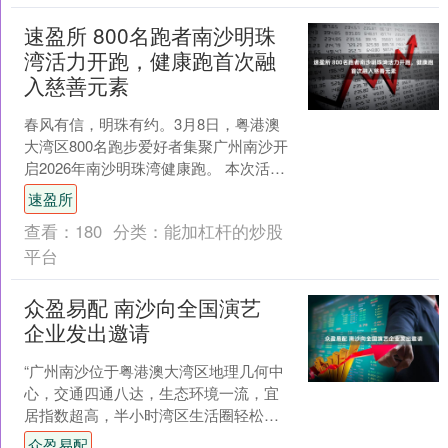
速盈所 800名跑者南沙明珠
湾活力开跑，健康跑首次融
入慈善元素
春风有信，明珠有约。3月8日，粤港澳
大湾区800名跑步爱好者集聚广州南沙开
启2026年南沙明珠湾健康跑。 本次活动
由南沙新区明珠湾开发建设管理局、南
速盈所
沙开发区人才....
查看：
180
分类：
能加杠杆的炒股
平台
众盈易配 南沙向全国演艺
企业发出邀请
“广州南沙位于粤港澳大湾区地理几何中
心，交通四通八达，生态环境一流，宜
居指数超高，半小时湾区生活圈轻松实
现。在这里你可以尽情拥抱都市的繁
众盈易配