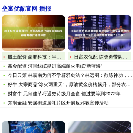
垒富优配官网 播报
股王配资 豪鹏科技：半固态电池已向多家国际头部穿戴客户送样评
日富农优配 陈晓勇带队集中调研、牵头谋划出台金融支持广东低空
赢金配资 河间线缆挺进高端耐火电缆“新蓝海”
今日云策 林震南为何不学辟邪剑法？林远图：欲练神功，必先自宫
好牛 大宗商品“冰火两重天”，原油黄金价格飙升，部分农产品持
财富牛 元宵佳节巧遇史诗级月全食 错过要等到2072年
东润金融 安居街道居礼片区开展反邪教宣传活动