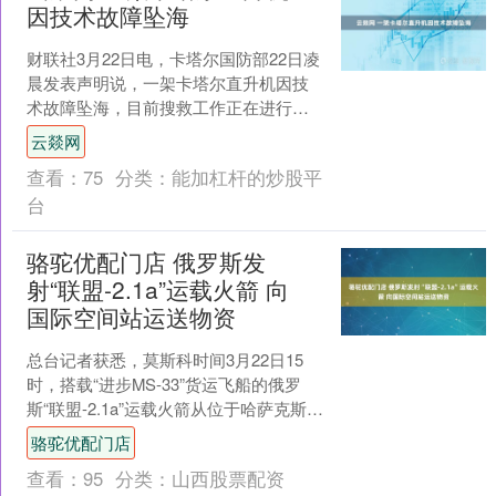
因技术故障坠海
财联社3月22日电，卡塔尔国防部22日凌
晨发表声明说，一架卡塔尔直升机因技
术故障坠海，目前搜救工作正在进行。
(新华社)....
云燚网
查看：
75
分类：
能加杠杆的炒股平
台
骆驼优配门店 俄罗斯发
射“联盟-2.1a”运载火箭 向
国际空间站运送物资
总台记者获悉，莫斯科时间3月22日15
时，搭载“进步MS-33”货运飞船的俄罗
斯“联盟-2.1a”运载火箭从位于哈萨克斯坦
的拜科努尔航天发射场顺利升空。飞船
骆驼优配门店
将向....
查看：
95
分类：
山西股票配资